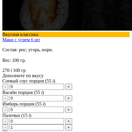
Вкусная классика
Маки с угрем 6 шт
Состав: рис; угорь, нори.
Вес: 100 гр.
270
i
100 гр
Дополните по вкусу
Соевый соус порция (
55
i
)
Васаби порция (
55
i
)
Имбирь порция (
55
i
)
Палочки (
15
i
)