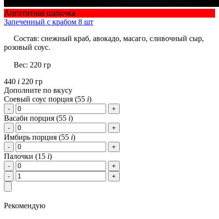
Аппетитная шапочка
Запеченный c крабом 8 шт
Состав: снежный краб, авокадо, масаго, сливочный сыр,
розовый соус.
Вес: 220 гр
440
i
220 гр
Дополните по вкусу
Соевый соус порция (
55
i
)
Васаби порция (
55
i
)
Имбирь порция (
55
i
)
Палочки (
15
i
)
Рекомендую